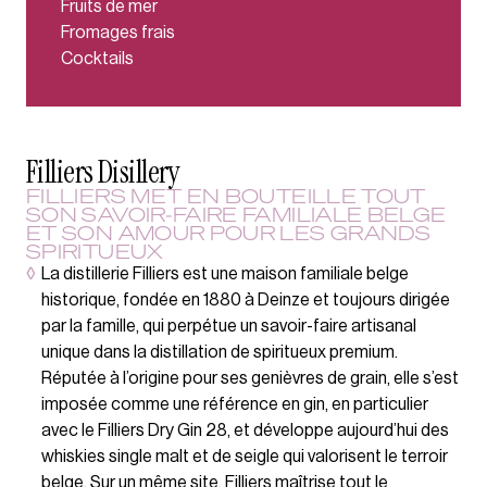
Fruits de mer
Fromages frais
Cocktails
Filliers Disillery
FILLIERS MET EN BOUTEILLE TOUT
SON SAVOIR-FAIRE FAMILIALE BELGE
ET SON AMOUR POUR LES GRANDS
SPIRITUEUX
◊
La distillerie Filliers est une maison familiale belge
historique, fondée en 1880 à Deinze et toujours dirigée
par la famille, qui perpétue un savoir-faire artisanal
unique dans la distillation de spiritueux premium.
Réputée à l’origine pour ses genièvres de grain, elle s’est
imposée comme une référence en gin, en particulier
avec le Filliers Dry Gin 28, et développe aujourd’hui des
whiskies single malt et de seigle qui valorisent le terroir
belge. Sur un même site, Filliers maîtrise tout le