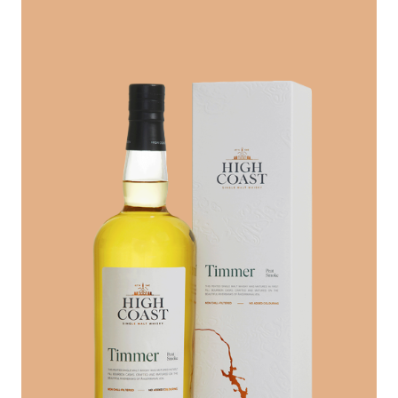
HIGH COAST AURORA