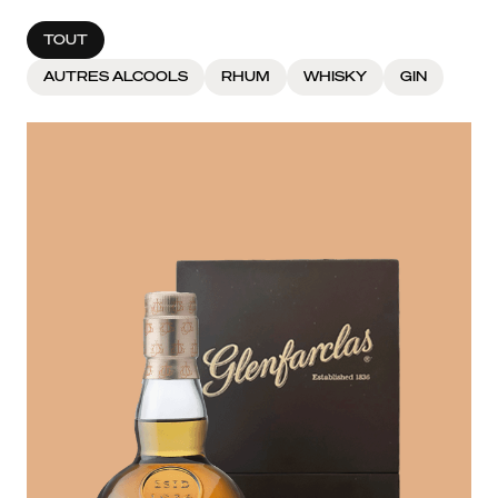
TOUT
AUTRES ALCOOLS
RHUM
WHISKY
GIN