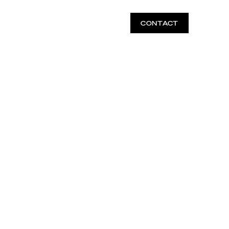
NAL DES PASSONNIÉS
VOUS ÊTES
FR
CONTACT
 ET DES
S PAR
DU PARTAGE