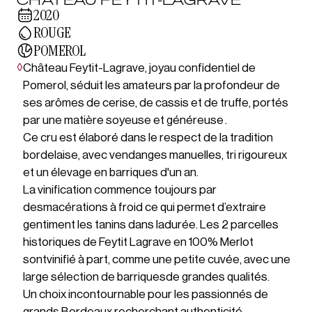
2020
ROUGE
POMEROL
◊
Château Feytit-Lagrave, joyau confidentiel de
Pomerol, séduit les amateurs par la profondeur de
ses arômes de cerise, de cassis et de truffe, portés
par une matière soyeuse et généreuse .
Ce cru est élaboré dans le respect de la tradition
bordelaise, avec vendanges manuelles, tri rigoureux
et un élevage en barriques d'un an.
La vinification commence toujours par
desmacérations à froid ce qui permet d’extraire
gentiment les tanins dans ladurée. Les 2 parcelles
historiques de Feytit Lagrave en 100% Merlot
sontvinifié à part, comme une petite cuvée, avec une
large sélection de barriquesde grandes qualités.
Un choix incontournable pour les passionnés de
grands Bordeaux recherchant authenticité,