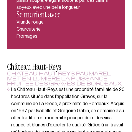
palais souple, élégant soutenu par des tanins
soyeux avec une belle longueur
Se marient avec
Viande rouge
Charcuterie
Fromages
Château Haut-Reys
CHATEAU HAUT-REYS PAUMAREL
MET EN LUMIÈRE LA PUISSANCE
FRUITÉE DES GRAVES DE BORDEAUX
◊
Le Château Haut-Reys est une propriété familiale de 20
hectares située dans l’appellation Graves, sur la
commune de La Brède, à proximité de Bordeaux. Acquis
en 1997 par Isabelle et Grégoire Gabin, ce domaine a su
allier tradition et modernité pour produire des vins
rouges et blancs d'excellente qualité. Grâce à un travail