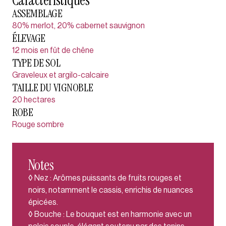
Caractéristiques
ASSEMBLAGE
80% merlot, 20% cabernet sauvignon
ÉLEVAGE
12 mois en fût de chêne
TYPE DE SOL
Graveleux et argilo-calcaire
TAILLE DU VIGNOBLE
20 hectares
ROBE
Rouge sombre
Notes
◊ Nez : Arômes puissants de fruits rouges et
noirs, notamment le cassis, enrichis de nuances
épicées.
◊ Bouche : Le bouquet est en harmonie avec un