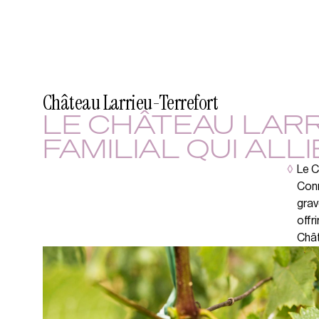
Château Larrieu-Terrefort
LE CHÂTEAU LARR
FAMILIAL QUI ALL
◊
Le C
Conn
grav
offr
Chât