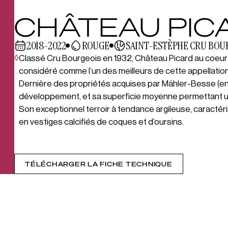
CHÂTEAU PIC
2018-2022
ROUGE
SAINT-ESTÈPHE CRU BOU
◊
Classé Cru Bourgeois en 1932, Château Picard au coeur 
considéré comme l’un des meilleurs de cette appellation
Dernière des propriétés acquises par Mähler-Besse (en 
développement, et sa superficie moyenne permettant u
Son exceptionnel terroir à tendance argileuse, caracté
en vestiges calcifiés de coques et d’oursins.
TÉLÉCHARGER LA FICHE TECHNIQUE