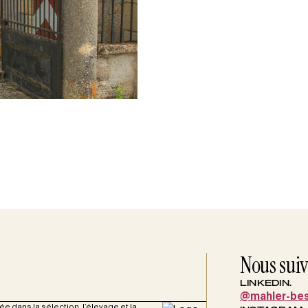
Nous sui
LINKEDIN.
@mahler-be
 dans la sélection, l’élevage et la