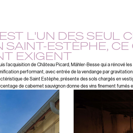
EST L'UN DES SEUL 
 SAINT-ESTÈPHE, CE
NT EXIGENT
is l’acquisition de Château Picard, Mähler-Besse qui a rénové les ch
inification performant, avec entrée de la vendange par gravitation
ctéristique de Saint Estèphe, présente des sols chargés en vestig
centage de cabernet sauvignon donne des vins finement fumés et 