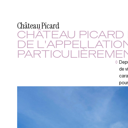
Château Picard
CHÂTEAU PICARD 
DE L'APPELLATION
PARTICULIÈREME
◊
Depu
de v
cara
pour