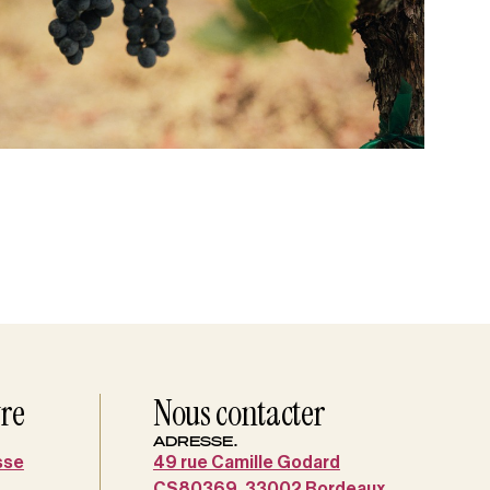
vre
Nous contacter
ADRESSE.
sse
49 rue Camille Godard
CS80369, 33002 Bordeaux