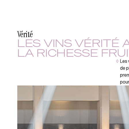
Vérité
LES VINS VÉRITÉ 
LA RICHESSE FRU
◊
Les 
de p
prem
pour