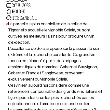
2018-2022
ROUGE
TOSCANE IGT
◊
La parcelle la plus ensoleillée de la colline de
Tignanello accueille le vignoble Solaia, où sont
cultivés les meilleurs raisins pour produire un vin
d’exception.
L’excellence de Solaia repose sur la passion, le soin
extrême et la recherche constante. Ce grand vin
toscan est élaboré à partir des cépages
emblématiques du domaine : Cabernet Sauvignon,
Cabernet Franc et Sangiovese, provenant
exclusivement du vignoble Solaia.
Cesvin est aujourd’hui considéré comme une
référence incontournable des grands vins italiens et
figure parmi les crus les plus recherchés par les
collectionneurs et amateurs du monde entier.
La composition de ce vin ne cesse d’évoluer au fil