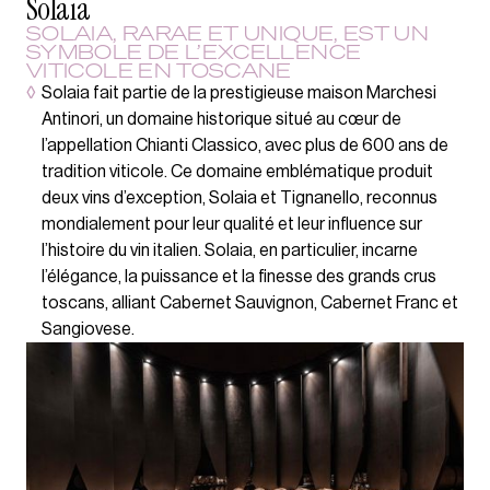
Solaia
SOLAIA, RARAE ET UNIQUE, EST UN
SYMBOLE DE L’EXCELLENCE
VITICOLE EN TOSCANE
◊
Solaia fait partie de la prestigieuse maison Marchesi
Antinori, un domaine historique situé au cœur de
l’appellation Chianti Classico, avec plus de 600 ans de
tradition viticole. Ce domaine emblématique produit
deux vins d’exception, Solaia et Tignanello, reconnus
mondialement pour leur qualité et leur influence sur
l’histoire du vin italien. Solaia, en particulier, incarne
l’élégance, la puissance et la finesse des grands crus
toscans, alliant Cabernet Sauvignon, Cabernet Franc et
Sangiovese.